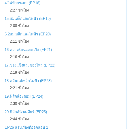
4.ไฟฟ้ากระแส (EP18)
2:27 ชั่วโมง
15.แม่เหล็กและไฟฟ้า (EP19)
2:08 ชั่วโมง
5.2แม่เหล็กและไฟฟ้า (EP20)
2:11 ชั่วโมง
16.ความร้อนและแก๊ส (EP21)
2:16 ชั่วโมง
17.ของแข็งและของไหล (EP22)
2:19 ชั่วโมง
18.คลื่นแม่เหล็กไฟฟ้า (EP23)
2:21 ชั่วโมง
19.ฟิสิกส์อะตอม (EP24)
2:30 ชั่วโมง
20.ฟิสิกส์นิวเคลียร์ (EP25)
2:44 ชั่วโมง
EP26 สรุปเรื่องที่ออกสอบ 1