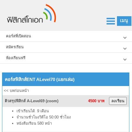
คอร์สที่เปิดสอน
สมัครเรียน
ห้องเรียนฟรี
คอร์สฟิสิกส์ENT ALevel70 (แยกเล่ม)
<< บทก่อนหน้า
ติวสรุปฟิสิกส์ A-Level69 (zoom)
4500 บาท
เข้าเรียนได้ 9 เดือน
จำนวนชั่วโมงวิดีโอ 50:00 ชั่วโมง
หนังสือเรียน 580 หน้า