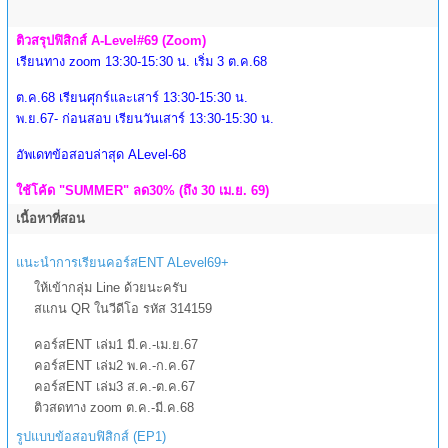
ติวสรุปฟิสิกส์ A-Level#69 (Zoom)
เรียนทาง zoom 13:30-15:30 น. เริ่ม 3 ต.ค.68
ต.ค.68 เรียนศุกร์และเสาร์ 13:30-15:30 น.
พ.ย.67- ก่อนสอบ เรียนวันเสาร์ 13:30-15:30 น.
อัพเดทข้อสอบล่าสุด ALevel-68
ใช้โค้ด "SUMMER" ลด30%
(ถึง 30 เม.ย. 69)
เนื้อหาที่สอน
แนะนำการเรียนคอร์สENT ALevel69+
ให้เข้ากลุ่ม Line ด้วยนะครับ
สแกน QR ในวีดีโอ รหัส 314159
คอร์สENT เล่ม1 มี.ค.-เม.ย.67
คอร์สENT เล่ม2 พ.ค.-ก.ค.67
คอร์สENT เล่ม3 ส.ค.-ต.ค.67
ติวสดทาง zoom ต.ค.-มี.ค.68
รูปแบบข้อสอบฟิสิกส์ (EP1)